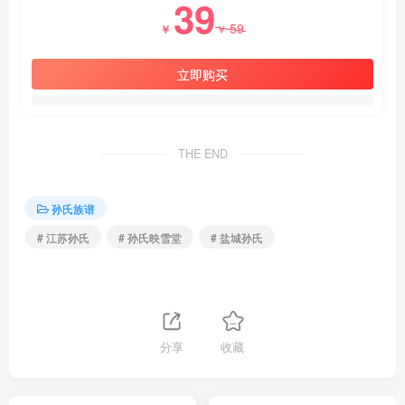
39
59
￥
￥
立即购买
THE END
孙氏族谱
# 江苏孙氏
# 孙氏映雪堂
# 盐城孙氏
分享
收藏