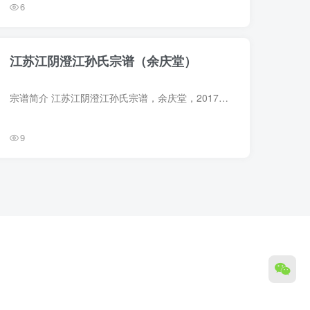
6
江苏江阴澄江孙氏宗谱（余庆堂）
宗谱简介 江苏江阴澄江孙氏宗谱，余庆堂，2017年孙永华、孙品元、朱锡生等纂修，19册。本谱无卷6、7，未编，非缺卷。始迁祖孙子林，字祖林，元末自江苏常熟跨塘桥迁江阴大桥之左。子五：分启仁...
9