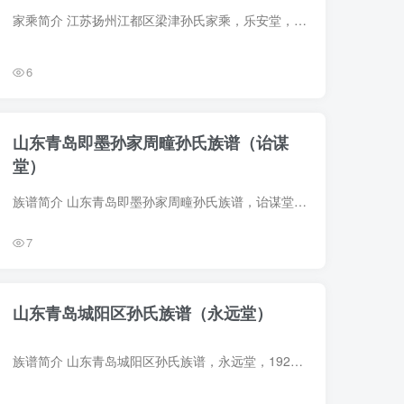
家乘简介 江苏扬州江都区梁津孙氏家乘，乐安堂，1919年（民国8年）孙庭荣等纂修，14册。始迁祖孙允明，宋代人。 字辈：世守祖训 广大家庭 克昭文盛 长锡贤仁 家乘部分预览 电子版PDF网盘下载
6
山东青岛即墨孙家周疃孙氏族谱（诒谋
堂）
族谱简介 山东青岛即墨孙家周疃孙氏族谱，诒谋堂，1906年（光绪32年）孙硕文、孙修文等纂修，1册。该族原籍苏州，明时迁居登州不夜城，厥后越海至辽阳，又有兄弟九人自辽阳还辕于珠岩，其中三人...
7
山东青岛城阳区孙氏族谱（永远堂）
族谱简介 山东青岛城阳区孙氏族谱，永远堂，1926年（民国15年）孙方仕、孙方俅等纂修，4册。部分页面文字模糊。该族先世于明代自胶东石河迁居上崖疃，后又立下崖疃。一世祖孙仪典。 字辈（12世...