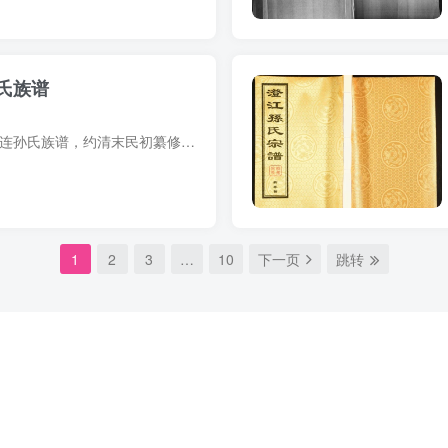
氏族谱
族谱简介 广东江门潮连孙氏族谱，约清末民初纂修，1册。稿本，50余页。始祖孙天球，字汝求，号恒所，原居南雄府保昌县沙水里，仕宋理宗为广州路官，因家于华宁里。始迁祖孙维新，字肇基，号龙山...
1
2
3
…
10
下一页
跳转