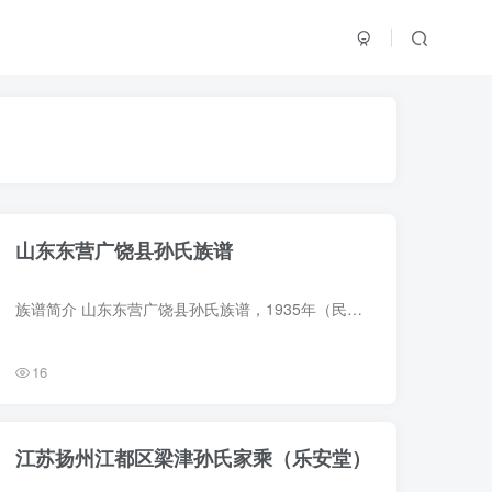
山东东营广饶县孙氏族谱
族谱简介 山东东营广饶县孙氏族谱，1935年（民国24年）孙文采等纂修，4册。始迁祖孙宽，字厚斋，明代人。 字辈：忍耐全身本 勤俭立业根 能行忠与孝 福禄万年新 族谱部分预览 电子版PDF网盘下载
16
江苏扬州江都区梁津孙氏家乘（乐安堂）