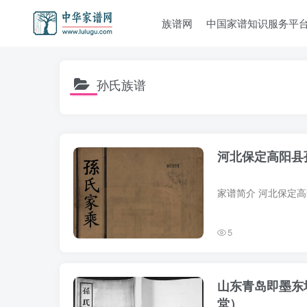
族谱网
中国家谱知识服务平
孙氏族谱
河北保定高阳县
5
山东青岛即墨东
堂）