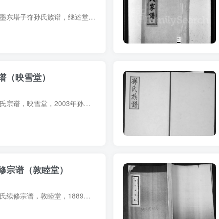
族谱简介 山东青岛即墨东塔子夼孙氏族谱，继述堂，1945年（民国34年）孙怀声、孙世茂等纂修，2册。该族原居小云南乌沙卫，明初迁至山东即墨城东塔子夼。因屡遭兵燹，谱牒残缺，本谱遵孙进为一世...
谱（映雪堂）
宗谱简介 江苏盐城孙氏宗谱，映雪堂，2003年孙文华等纂修，2册。始迁祖名不详，明洪武间自江苏苏州阊门迁盐城西乡孙家垛，传至今二十二世。谱内世系以孙伯升为始祖，年代不详。 宗谱部分预览 电...
修宗谱（敦睦堂）
宗谱简介 江苏无锡孙氏续修宗谱，敦睦堂，1889年（光绪15年）孙维岳等纂修，20册。始祖孙万登，字朝元，唐左金吾上将军。始迁祖十六世孙富三，字天懋，号隐斋，元至正间由琴川迁居顾山怀仁乡杨...