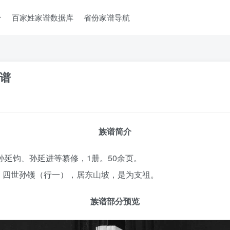
台
百家姓家谱数据库
省份家谱导航
谱
族谱简介
孙延钧、孙延进等纂修，1册。50余页。
。四世孙镬（行一），居东山坡，是为支祖。
族谱部分预览