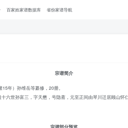
台
百家姓家谱数据库
省份家谱导航
宗谱简介
绪15年）孙维岳等纂修，20册。
祖十六世孙富三，字天懋，号隐斋，元至正间由琴川迁居顾山怀
宗谱部分预览