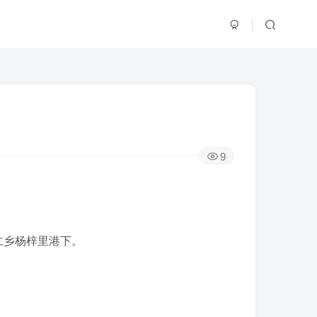
9
仁乡杨梓里港下。