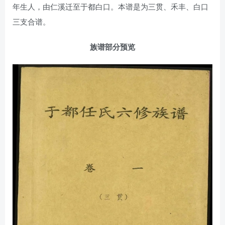
年生人，由仁溪迁至于都白口。本谱是为三贯、禾丰、白口
三支合谱。
族谱部分预览