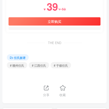
39
59
￥
￥
立即购买
THE END
任氏族谱
# 赣州任氏
# 江西任氏
# 于都任氏
分享
收藏