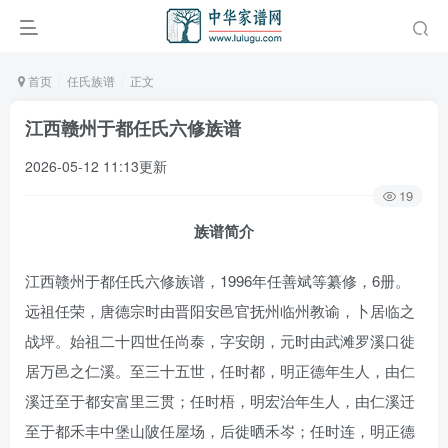
首页
任氏族谱
正文
江西赣州于都任氏六修族谱
2026-05-12 11:13更新
19
族谱简介
江西赣州于都任氏六修族谱，1996年任善斌等纂修，6册。
远祖任荣，唐德宗时由晋阳安邑官抚州临州教谕，卜居临之
战坪。始祖二十四世任尚泰，字安朗，元时由武滩罗溪口徙
居万邑之仁溪。至三十五世，任时都，明正德年生人，由仁
溪迁至于都安富里三贯；任时梧，明宏治年生人，由仁溪迁
至于都禾丰中堡山陂任屋场，后徙晒禾岑；任时连，明正德