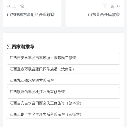
上一篇
下一篇
山东聊城东昌府区任氏族谱
山东莱西任氏族谱
江西家谱推荐
江西吉安永丰县吉丰蛟塘半塅陈氏二修谱
江西宜春万载县蓝氏四修族谱（汝南堂）
江西九江修水皂源方氏宗谱
江西赣州信丰县桃江叶氏重修族谱
江西吉安吉水县田西谢氏三修族谱（敦本堂）
江西上饶广丰区丰溪岩后蒋氏宗谱（三径堂）