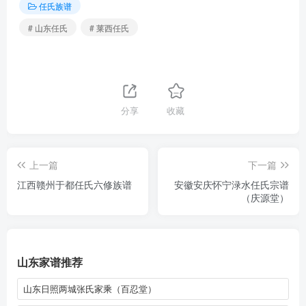
任氏族谱
# 山东任氏
# 莱西任氏
分享
收藏
上一篇
下一篇
江西赣州于都任氏六修族谱
安徽安庆怀宁渌水任氏宗谱
（庆源堂）
山东家谱推荐
山东日照两城张氏家乘（百忍堂）