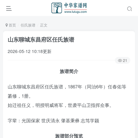
首页
任氏族谱
正文
山东聊城东昌府区任氏族谱
2026-05-12 10:18更新
21
族谱简介
山东聊城东昌府区任氏族谱，1867年（同治6年）任春佑等
纂修，1册。
始迁祖任义，明授明威将军，世袭平山卫指挥佥事。
字辈：光国保家 世庆清永 肇基秉彝 志笃学颍
族谱部分预览