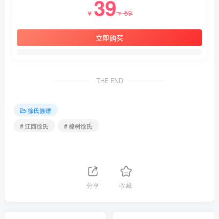
39
59
￥
￥
立即购买
THE END
徐氏族谱
# 江西徐氏
# 樟树徐氏
分享
收藏