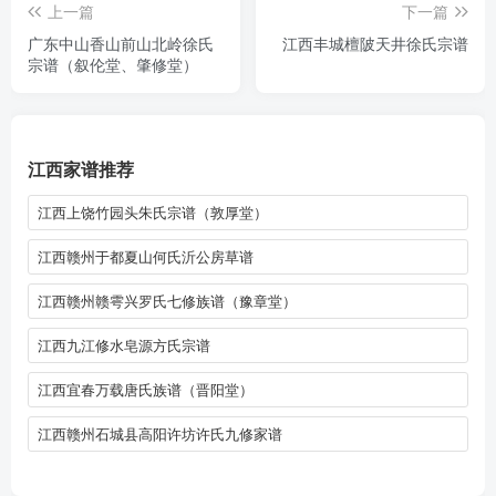
上一篇
下一篇
广东中山香山前山北岭徐氏
江西丰城檀陂天井徐氏宗谱
宗谱（叙伦堂、肇修堂）
江西家谱推荐
江西上饶竹园头朱氏宗谱（敦厚堂）
江西赣州于都夏山何氏沂公房草谱
江西赣州赣雩兴罗氏七修族谱（豫章堂）
江西九江修水皂源方氏宗谱
江西宜春万载唐氏族谱（晋阳堂）
江西赣州石城县高阳许坊许氏九修家谱