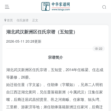
首页
任氏族谱
正文
湖北武汉新洲区任氏宗谱（五知堂）
2026-05-11 20:28更新
22
宗谱简介
湖北武汉新洲区任氏宗谱，五知堂，2014年任栋梁、任志成
等纂修，26册。
始迁祖任显（字文鉴）、任朝俸（字耀如），兄弟二人明初
自江西迁湖北黄冈，兄任显落籍新洲（今属武汉）汪集任家
嘴，后裔迁居武昌招贤里、邑之河南畈、任家墩、轭头塆、
三里桥、游家汊等地；弟任朝俸落籍新洲泛任家河，后裔迁