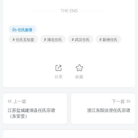
THE END
任氏族谱
# 任氏五知堂
# 湖北任氏
# 武汉任氏
# 新洲任氏
分享
收藏
上一篇
下一篇
江苏盐城建湖县任氏宗谱
浙江东阳洽澄任氏宗谱
（东安堂）