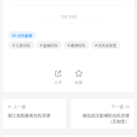
THE END
任氏族谱
# 江苏任氏
# 盐城任氏
# 建湖任氏
# 任氏东安堂
分享
收藏
上一篇
下一篇
浙江东阳唐表任氏宗谱
湖北武汉新洲区任氏宗谱
（五知堂）