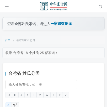
➡
家谱数据库
查看全部姓氏家谱，请进入
首页
台湾省家谱总览
收录 台湾省 18 个姓氏 25 部家谱：
台湾省 姓氏分类
C
H
J
K
L
M
W
X
Y
Z
2
陈
C