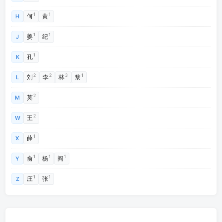
1
1
何
黄
H
1
1
姜
纪
J
1
孔
K
2
2
3
1
刘
李
林
黎
L
2
莫
M
2
王
W
1
薛
X
1
1
1
俞
杨
阎
Y
1
1
庄
张
Z