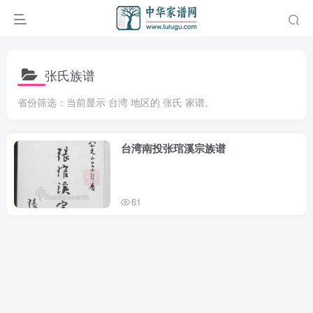
张氏族谱
省份筛选：当前显示 台湾 地区的 张氏 家谱。
台湾南投张琯溪宗族谱
61