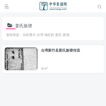
姜氏族谱
省份筛选：当前显示 台湾 地区的 姜氏 家谱。
台湾新竹县姜氏族谱传流
47