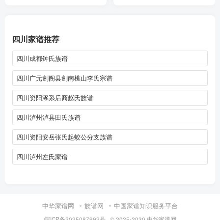
四川家谱推荐
四川成都钟氏族谱
四川广元剑阁县剑南樵山李氏宗谱
四川资阳涿系后裔赵氏族谱
四川泸州泸县田氏族谱
四川资阳安岳张氏起蛟公分支族谱
四川泸州左氏家谱
中华家谱网
族谱网
中国家谱知识服务平台
皖ICP备2025087992号
· © 2025-2030
中华家谱网