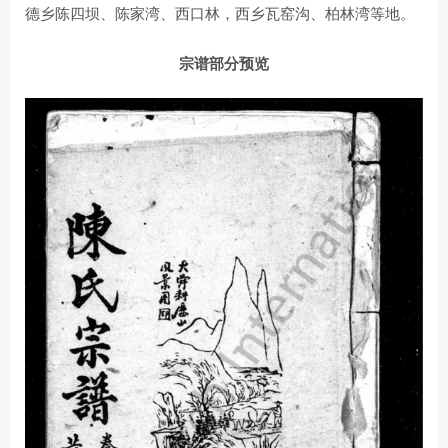
德乡陈四坝、陈家湾、西口林，西乡瓦窑沟、柏林湾等地。
宗谱部分预览