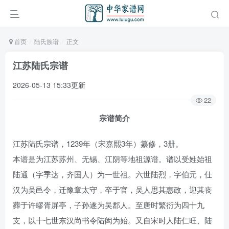
首页
陆氏族谱
正文
江苏陆氏宗谱
2026-05-13 15:33更新
22
宗谱简介
江苏陆氏宗谱，1239年（宋嘉熙3年）纂修，3册。
本谱是为江苏苏州、无锡、江阴等地祖源谱。谱以受姓始祖
陆通（字季达，齐国人）为一世祖。六世陆烈，字伯元，仕
汉为吴邑令，迁豫章太守，卒于官，吴人思其惠政，迎其丧
葬于许疁胥屏亭，子孙遂为吴郡人。至唐时繁衍为四十九
支，以十七世东汉尚书令陆闳为始。又自宋时人陆仁旺、陆