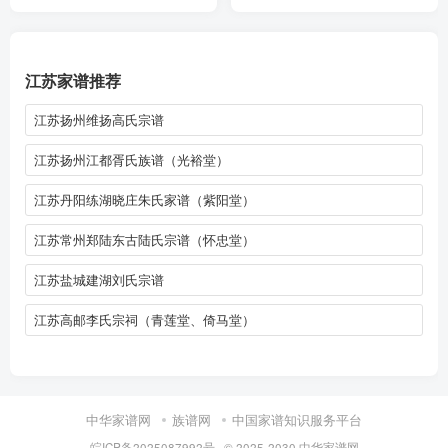
江苏家谱推荐
江苏扬州维扬高氏宗谱
江苏扬州江都胥氏族谱（光裕堂）
江苏丹阳练湖晓庄朱氏家谱（紫阳堂）
江苏常州郑陆东古陆氏宗谱（怀忠堂）
江苏盐城建湖刘氏宗谱
江苏高邮李氏宗祠（青莲堂、倚马堂）
中华家谱网
族谱网
中国家谱知识服务平台
皖ICP备2025087992号
· © 2025-2030
中华家谱网