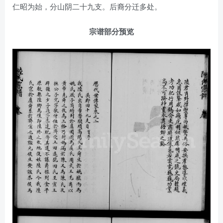
仁昭为始，分山阴二十九支。后裔分迁多处。
宗谱部分预览