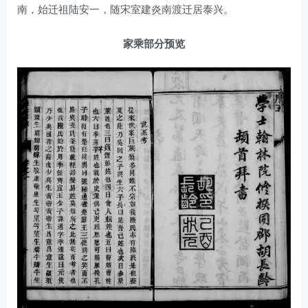
南，始迁祖陆安一，随宋室建炎南渡迁居泰兴。
家乘部分预览