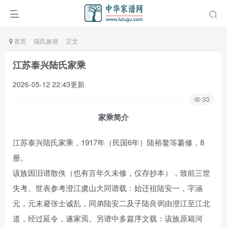
首页
陆氏族谱
正文
江苏泰兴陆氏家乘
2026-05-12 22:43更新
33
家乘简介
江苏泰兴陆氏家乘，1917年（民国6年）陆裕鳌等纂修，8
册。
该族因旧谱散佚（也有言年久未修，仅存抄本），致前三世
失考。世表参考澄江虞山大同谱载：始迁祖陆安一，字涵
元，元末避张士诚乱，同弟陆安二及子陆良弼由澄江至江北
道，经过延令，遂家焉。另谱中多篇序文载：该族原籍河