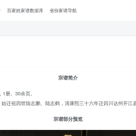
台
百家姓家谱数据库
省份家谱导航
宗谱简介
，1册。30余页。
。始迁祖四世陆志鹏、陆志鹤，清康熙三十六年迁四川达州开江
宗谱部分预览