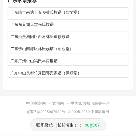
广东家谱推荐
广东陆丰南塘下五乡黄氏族谱（儒学堂）
广东东莞如见堂张氏族谱
广东汕头潮阳区西河林氏重修族谱
广东佛山南海区林氏族谱（昭兹堂）
广东广州中山冯氏本房世谱
广东中山良都竹秀园郭氏家谱（保顺堂）
中华家谱网
族谱网
中国家谱知识服务平台
皖ICP备2025087992号
· © 2025-2030
中华家谱网
联系微信（长按复制）：
bug987