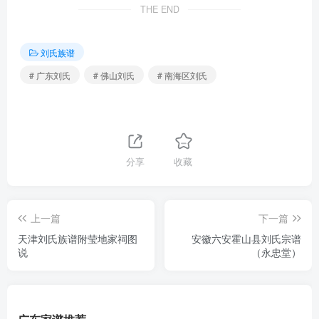
THE END
刘氏族谱
# 广东刘氏
# 佛山刘氏
# 南海区刘氏
分享
收藏
上一篇
下一篇
天津刘氏族谱附莹地家祠图
安徽六安霍山县刘氏宗谱
说
（永忠堂）