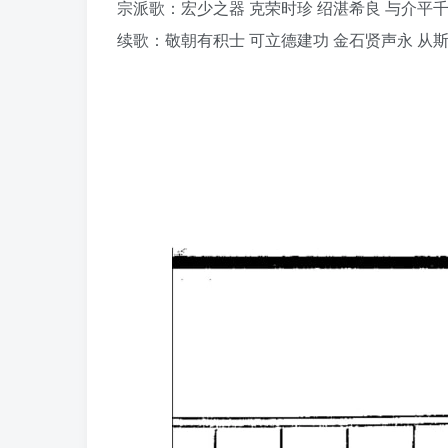
宗派歌：宏少之器 克荣时珍 绍湛希良 与介平
续歌：敬朝有积士 可立德建功 金石贤声永 从