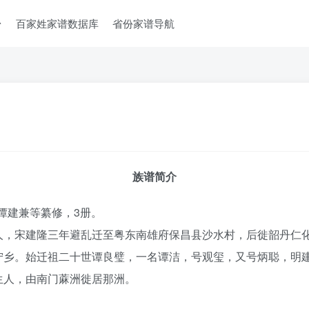
台
百家姓家谱数据库
省份家谱导航
族谱简介
）谭建兼等纂修，3册。
人，宋建隆三年避乱迁至粤东南雄府保昌县沙水村，后徙韶丹仁
宁乡。始迁祖二十世谭良璧，一名谭洁，号观玺，又号炳聪，明
生人，由南门蔴洲徙居那洲。