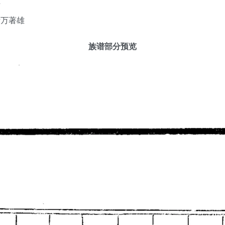
千
斯万著雄
族谱部分预览