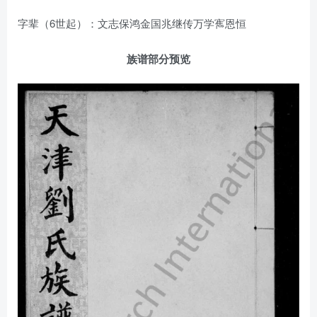
字辈（6世起）：文志保鸿金国兆继传万学寯恩恒
族谱部分预览