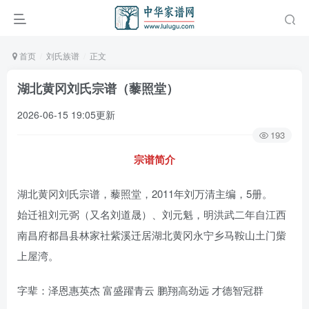
首页
刘氏族谱
正文
湖北黄冈刘氏宗谱（藜照堂）
2026-06-15 19:05更新
193
宗谱简介
湖北黄冈刘氏宗谱，藜照堂，2011年刘万清主编，5册。
始迁祖刘元弼（又名刘道晟）、刘元魁，明洪武二年自江西
南昌府都昌县林家社紫溪迁居湖北黄冈永宁乡马鞍山土门㭰
上屋湾。
字辈：泽恩惠英杰 富盛躍青云 鹏翔高劲远 才德智冠群