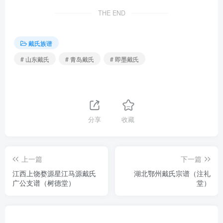
THE END
戴氏族谱
# 山东戴氏
# 青岛戴氏
# 即墨戴氏
分享
收藏
上一篇
下一篇
江西上饶婺源星江马源戴氏
湖北鄂州戴氏宗谱（注礼
广公支谱（树德堂）
堂）