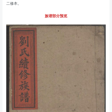
二修本。
族谱部分预览