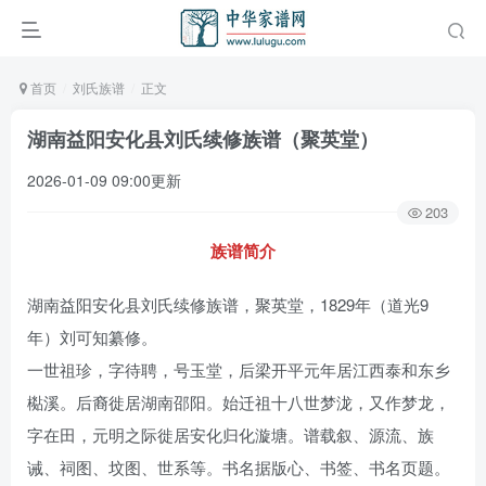
首页
刘氏族谱
正文
湖南益阳安化县刘氏续修族谱（聚英堂）
2026-01-09 09:00更新
203
族谱简介
湖南益阳安化县刘氏续修族谱，聚英堂，1829年（道光9
年）刘可知纂修。
一世祖珍，字待聘，号玉堂，后梁开平元年居江西泰和东乡
檆溪。后裔徙居湖南邵阳。始迁祖十八世梦泷，又作梦龙，
字在田，元明之际徙居安化归化漩塘。谱载叙、源流、族
诫、祠图、坟图、世系等。书名据版心、书签、书名页题。