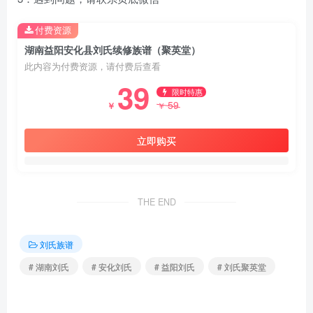
付费资源
湖南益阳安化县刘氏续修族谱（聚英堂）
此内容为付费资源，请付费后查看
39
限时特惠
59
￥
￥
立即购买
THE END
刘氏族谱
# 湖南刘氏
# 安化刘氏
# 益阳刘氏
# 刘氏聚英堂