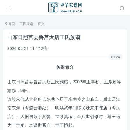
首页
王氏族谱
正文
山东日照莒县鲁莒大店王氏族谱
2026-05-31 11:17更新
24
族谱简介
山东日照莒县鲁莒大店王氏族谱，2002年王厚君、王厚勤等
纂修，9册。
该族宋代从青州府吉尔巷卜居于东南乡之山底庄，后出居江
南东海（今连云港处），明洪武年间移民迁来朱陈店（今大
店）。因旧谱毁于兵燹，世系莫考，至八世创修时，尊王珏
为一世祖。本谱世系自二世王愷起。