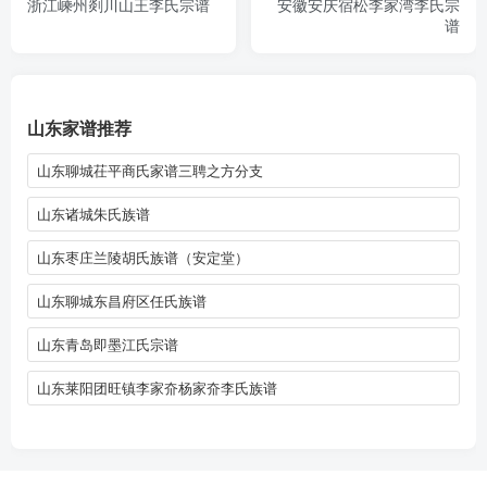
浙江嵊州剡川山王李氏宗谱
安徽安庆宿松李家湾李氏宗
谱
山东家谱推荐
山东聊城茌平商氏家谱三聘之方分支
山东诸城朱氏族谱
山东枣庄兰陵胡氏族谱（安定堂）
山东聊城东昌府区任氏族谱
山东青岛即墨江氏宗谱
山东莱阳团旺镇李家夼杨家夼李氏族谱