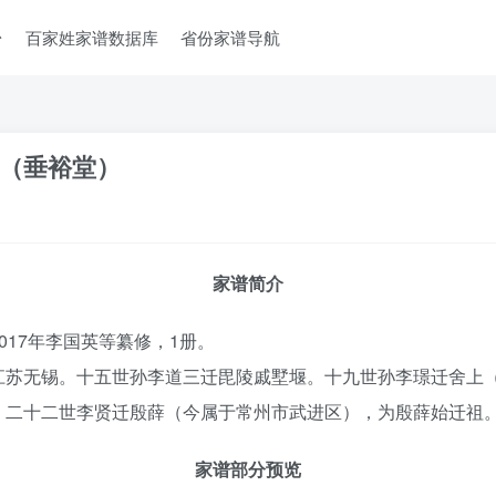
台
百家姓家谱数据库
省份家谱导航
（垂裕堂）
家谱简介
17年李国英等纂修，1册。
江苏无锡。十五世孙李道三迁毘陵戚墅堰。十九世孙李璟迁舍上
。二十二世李贤迁殷薛（今属于常州市武进区），为殷薛始迁祖
家谱部分预览