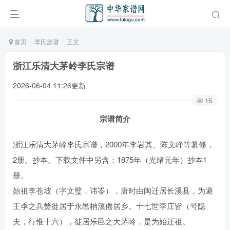
首页
李氏族谱
正文
浙江乐清大茅岭李氏宗谱
2026-06-04 11:26更新
15
宗谱简介
浙江乐清大茅岭李氏宗谱，2000年李岩其、陈文峰等纂修，
2册。抄本。下载文件中另含：1875年（光绪元年）抄本1
册。
始祖李苍坡（字文璧，讳岺），唐时由闽迁居长溪县，为避
王季之兵燹徙居于永邑柟溪倦居乡。十七世李庄皆（号隐
夫，行惟十六），徙居乐邑之大茅岭，是为始迁祖。