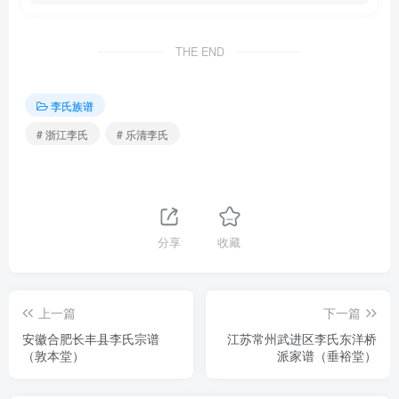
THE END
李氏族谱
# 浙江李氏
# 乐清李氏
分享
收藏
上一篇
下一篇
安徽合肥长丰县李氏宗谱
江苏常州武进区李氏东洋桥
（敦本堂）
派家谱（垂裕堂）