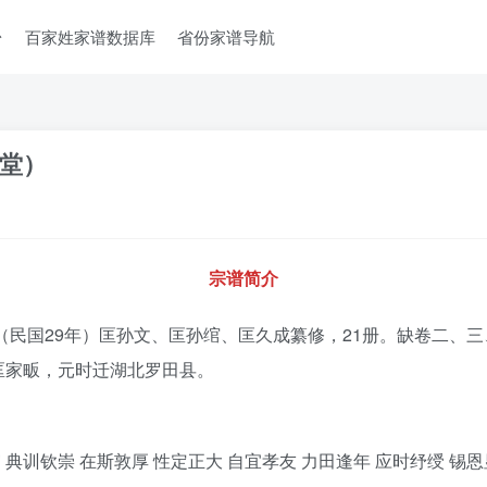
台
百家姓家谱数据库
省份家谱导航
堂）
宗谱简介
年（民国29年）匡孙文、匡孙绾、匡久成纂修，21册。缺卷二、
匡家畈，元时迁湖北罗田县。
典训钦崇 在斯敦厚 性定正大 自宜孝友 力田逢年 应时纾绶 锡恩