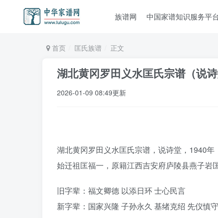
族谱网
中国家谱知识服务平
首页
匡氏族谱
正文
湖北黄冈罗田义水匡氏宗谱（说诗
2026-01-09 08:49更新
湖北黄冈罗田义水匡氏宗谱，说诗堂，1940
始迁祖匡福一，原籍江西吉安府庐陵县燕子岩
旧字辈：福文卿德 以添日环 士心民言
新字辈：国家兴隆 子孙永久 基绪克绍 先仪慎守 