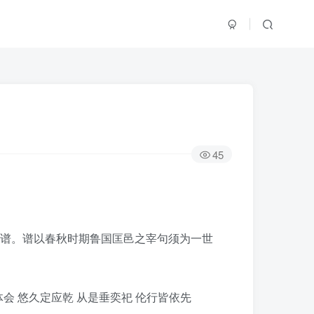
45
之谱。谱以春秋时期鲁国匡邑之宰句须为一世
体会 悠久定应乾 从是垂奕祀 伦行皆依先