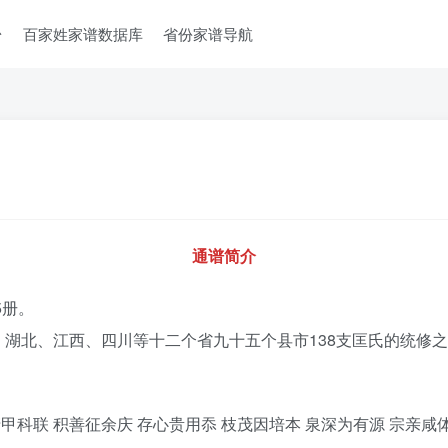
台
百家姓家谱数据库
省份家谱导航
通谱简介
5册。
湖北、江西、四川等十二个省九十五个县市138支匡氏的统修
甲科联 积善征余庆 存心贵用忝 枝茂因培本 泉深为有源 宗亲咸