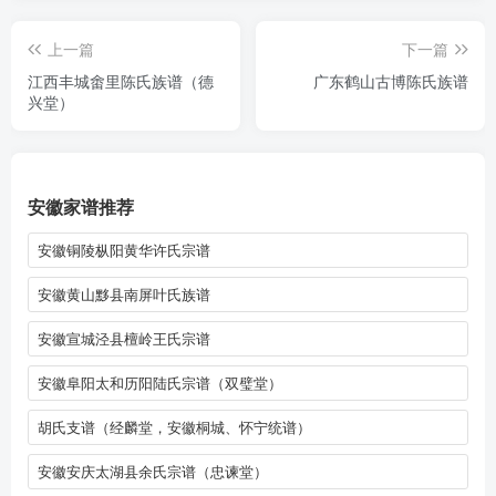
上一篇
下一篇
江西丰城畬里陈氏族谱（德
广东鹤山古博陈氏族谱
兴堂）
安徽家谱推荐
安徽铜陵枞阳黄华许氏宗谱
安徽黄山黟县南屏叶氏族谱
安徽宣城泾县檀岭王氏宗谱
安徽阜阳太和历阳陆氏宗谱（双璧堂）
胡氏支谱（经麟堂，安徽桐城、怀宁统谱）
安徽安庆太湖县余氏宗谱（忠谏堂）