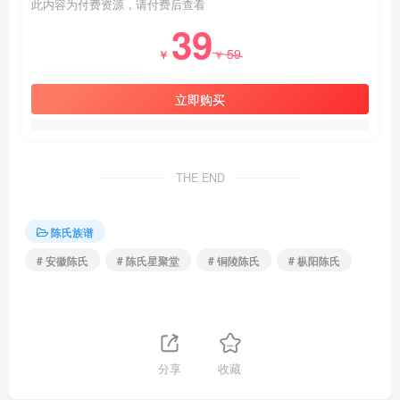
此内容为付费资源，请付费后查看
39
59
￥
￥
立即购买
THE END
陈氏族谱
# 安徽陈氏
# 陈氏星聚堂
# 铜陵陈氏
# 枞阳陈氏
分享
收藏