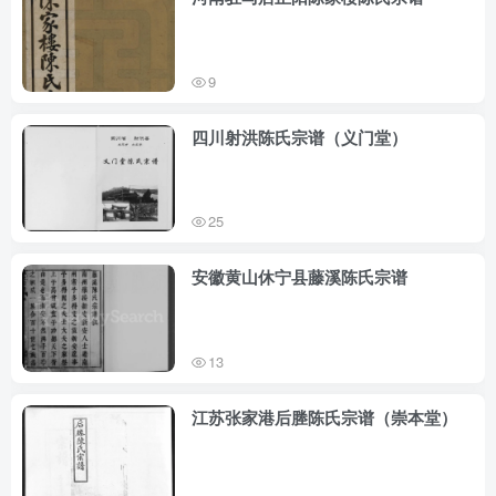
9
四川射洪陈氏宗谱（义门堂）
25
安徽黄山休宁县藤溪陈氏宗谱
13
江苏张家港后塍陈氏宗谱（崇本堂）