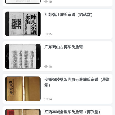
19
江苏镇江陈氏宗谱（绍武堂）
15
广东鹤山古博陈氏族谱
10
安徽铜陵枞阳县白云股陈氏宗谱（星聚
堂）
14
江西丰城畬里陈氏族谱（德兴堂）