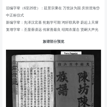
旧编字辈（6至25世）：廷景宗秉在 万世詠为国 庆崇澄海岱
中正标仪式
新编字辈：先泽汉宏基 抡魁学可期 鸿轩联凤举 蔚起上天墀
复增字辈：丕显垂谟远 传家善最良 绍闻衣厪念 贤嗣大声光
族谱部分预览