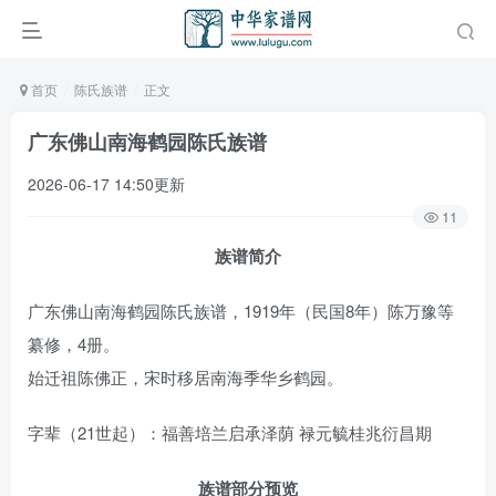
首页
陈氏族谱
正文
广东佛山南海鹤园陈氏族谱
2026-06-17 14:50更新
11
族谱简介
广东佛山南海鹤园陈氏族谱，1919年（民国8年）陈万豫等
纂修，4册。
始迁祖陈佛正，宋时移居南海季华乡鹤园。
字辈（21世起）：福善培兰启承泽荫 禄元毓桂兆衍昌期
族谱部分预览