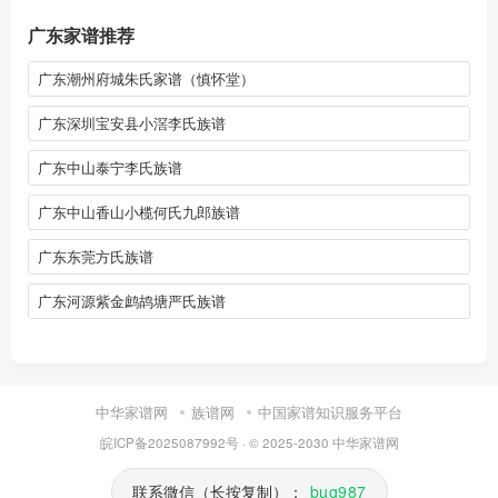
广东家谱推荐
广东潮州府城朱氏家谱（慎怀堂）
广东深圳宝安县小滘李氏族谱
广东中山泰宁李氏族谱
广东中山香山小榄何氏九郎族谱
广东东莞方氏族谱
广东河源紫金鹧鸪塘严氏族谱
中华家谱网
族谱网
中国家谱知识服务平台
皖ICP备2025087992号
· © 2025-2030
中华家谱网
联系微信（长按复制）：
bug987