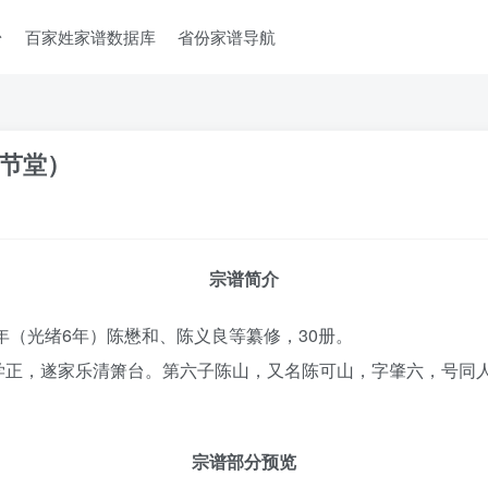
台
百家姓家谱数据库
省份家谱导航
节堂）
宗谱简介
年（光绪6年）陈懋和、陈义良等纂修，30册。
学正，遂家乐清箫台。第六子陈山，又名陈可山，字肇六，号同
宗谱部分预览