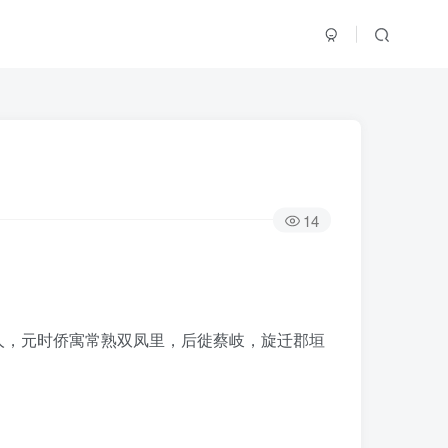
14
人，元时侨寓常熟双凤里，后徙蔡岐，旋迁郡垣