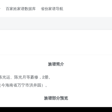
台
百家姓家谱数据库
省份家谱导航
族谱简介
陈光运、陈光月等纂修，2册。
（今海南省万宁市洪井园）。
族谱部分预览