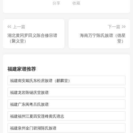
分享
收藏
上一篇
下一篇
湖北黄冈罗田义陈合修宗谱
海南万宁陈氏族谱（德星
（聚义堂）
堂）
福建家谱推荐
福建南安戴氏东松房族谱（麒麟堂）
福建龙岩陈锡庆堂族谱
福建广东闽粤吕氏族谱
福建福州江夏四安莲峰黄氏谱志
福建泉州金门碧湖陈氏族谱