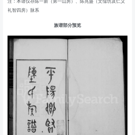
注：本谱仅存陈一新（第一山房）、陈兆盛（文儒坊及仁义
礼智四房）脉系
族谱部分预览