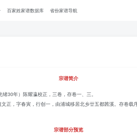
台
百家姓家谱数据库
省份家谱导航
宗谱简介
光绪30年）陈耀瀛校正，三卷，存卷一、三。
祖文正，字春寅，行创一，由浦城移居北乡廿五都茜溪。存卷载
宗谱部分预览