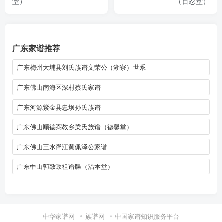
堂）
（百忍堂）
广东家谱推荐
广东梅州大埔县刘氏族谱文荣公（湖寮）世系
广东佛山南海区深村蔡氏家谱
广东河源紫金县忠坝孙氏族谱
广东佛山顺德弼教乡梁氏族谱（德馨堂）
广东佛山三水胥江黄佩泽公家谱
广东中山郭致政祖谱牒（治本堂）
中华家谱网
族谱网
中国家谱知识服务平台