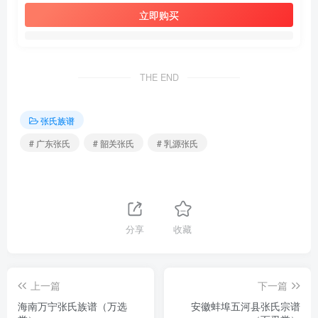
立即购买
THE END
张氏族谱
# 广东张氏
# 韶关张氏
# 乳源张氏
分享
收藏
上一篇
下一篇
海南万宁张氏族谱（万选
安徽蚌埠五河县张氏宗谱