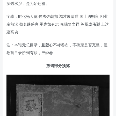
源秀水乡，是为始迁祖。
字辈：时化光天德 俊杰佐朝邦 鸿才展清世 国士遇明良 相业
宗前汉 勋名继盛唐 承先如有志 嘉瑞复文祥 英贤成伟烈 上达
建高功
注：本谱无总目录，且版心不标卷次，不确定是否完整，但
卷首目录所列有缺，应缺卷
族谱部分预览