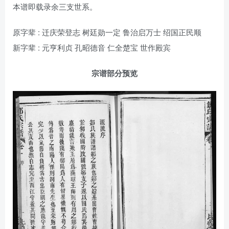
本谱即载录余三支世系。
原字辈 : 迁庆荣登志 树廷勋一定 鲁治启万士 绍国正民顺
新字辈 : 元亨利贞 孔昭德音 仁全楚宝 世作殿宾
宗谱部分预览