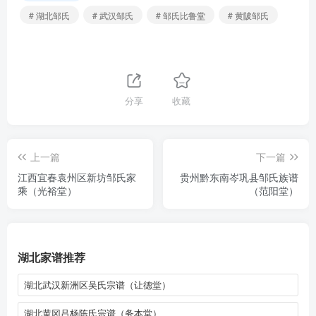
# 湖北邹氏
# 武汉邹氏
# 邹氏比鲁堂
# 黄陂邹氏
分享
收藏
上一篇
下一篇
江西宜春袁州区新坊邹氏家
贵州黔东南岑巩县邹氏族谱
乘（光裕堂）
（范阳堂）
湖北家谱推荐
湖北武汉新洲区吴氏宗谱（让德堂）
湖北黄冈吕杨陈氏宗谱（务本堂）