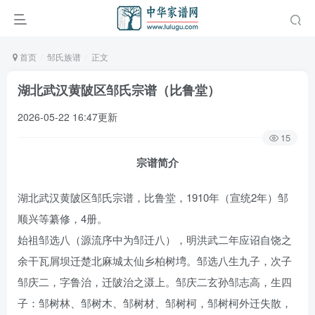
首页
邹氏族谱
正文
湖北武汉黄陂区邹氏宗谱（比鲁堂）
2026-05-22 16:47更新
15
宗谱简介
湖北武汉黄陂区邹氏宗谱，比鲁堂，1910年（宣统2年）邹
顺兴等纂修，4册。
始祖邹选八（源流序中为邹迁八），明洪武二年应诏自饶之
余干瓦屑坝迁楚北麻城太仙乡柏树塆。邹选八生九子，次子
邹庆二，字鲁治，迁陂治之滠上。邹庆二玄孙邹志高，生四
子：邹树林、邹树木、邹树材、邹树柯，邹树柯外迁失散，