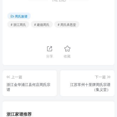
THE END
周氏族谱
# 浙江周氏
# 建德周氏
# 周氏承恩堂
分享
收藏
上一篇
下一篇
浙江金华浦江县何店周氏宗
江苏常州十里牌周氏宗谱
谱
（集义堂）
浙江家谱推荐