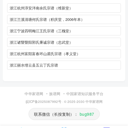
浙江杭州淳安泮南余氏宗谱（维新堂）
浙江兰溪清塘何氏宗谱（积庆堂，2006年本）
浙江宁波四明梅江王氏宗谱（三槐堂）
浙江诸暨暨阳郭氏秉诚宗谱（忠武堂）
浙江杭州富阳富春环山裘氏宗谱（孝义堂）
浙江丽水缙云县五云丁氏宗谱
中华家谱网
族谱网
中国家谱知识服务平台
皖ICP备2025087992号
· © 2025-2030
中华家谱网
联系微信（长按复制）：
bug987