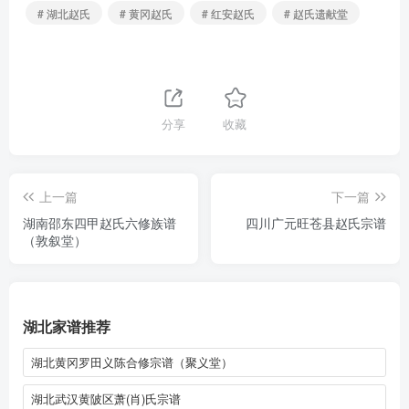
# 湖北赵氏
# 黄冈赵氏
# 红安赵氏
# 赵氏遗献堂
分享
收藏
上一篇
下一篇
湖南邵东四甲赵氏六修族谱
四川广元旺苍县赵氏宗谱
（敦叙堂）
湖北家谱推荐
湖北黄冈罗田义陈合修宗谱（聚义堂）
湖北武汉黄陂区萧(肖)氏宗谱