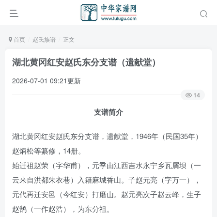
首页
赵氏族谱
正文
湖北黄冈红安赵氏东分支谱（遗献堂）
2026-07-01 09:21更新
14
支谱简介
湖北黄冈红安赵氏东分支谱，遗献堂，1946年（民国35年）
赵炳松等纂修，14册。
始迁祖赵荣（字华甫），元季由江西吉水永宁乡瓦屑坝（一
云来自洪都朱衣巷）入籍麻城香山。子赵元亮（字万一），
元代再迁安邑（今红安）打磨山。赵元亮次子赵云峰，生子
赵鹄（一作赵浩），为东分祖。