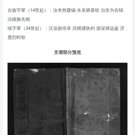
合族字辈（14世起）：汝本然载锡 永采炳基铨 治东为在锦
法植焕先铭
续字辈（34世起）：汉业勋培录 洪模燿执钧 源深煇远鉴 济
楚烈时钦
支谱部分预览