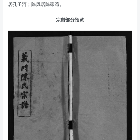
居孔子河；陈凤居陈家湾。
宗谱部分预览