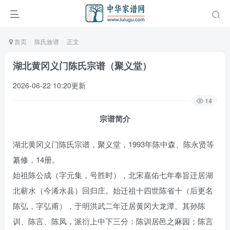
首页
陈氏族谱
正文
湖北黄冈义门陈氏宗谱（聚义堂）
2026-06-22 10:20更新
14
宗谱简介
湖北黄冈义门陈氏宗谱，聚义堂，1993年陈中森、陈永贤等
纂修，14册。
始祖陈公成（字元集，号胜时），北宋嘉佑七年奉旨迁居湖
北蕲水（今浠水县）回归庄。始迁祖十四世陈省十（后更名
陈弘，字弘甫），于明洪武二年迁居黄冈大龙潭。其孙陈
训、陈言、陈凤，派衍上中下三分：陈训居邑之麻园；陈言