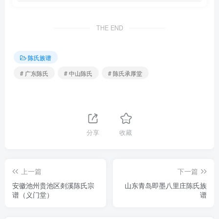
THE END
陈氏族谱
# 广东陈氏
# 中山陈氏
# 陈氏承厚堂
分享
收藏
上一篇
下一篇
安徽池州贵池区剡溪陈氏宗
山东青岛即墨八里庄陈氏族
谱（义门堂）
谱