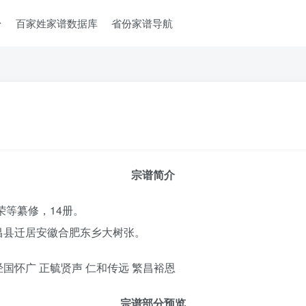
台
百家姓家谱数据库
省份家谱导航
宗谱简介
荣等纂修，14册。
昌县迁居安徽合肥东乡大树张。
经国怀广 正毓贤声 仁和传远 繁昌裕恩
宗谱部分预览