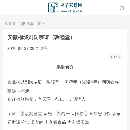
首页
刘氏族谱
正文
安徽桐城刘氏宗谱（敦睦堂）
2026-06-27 09:21更新
15
宗谱简介
安徽桐城刘氏宗谱，敦睦堂，1878年（光绪4年）刘漪石等
纂修，24册。
始迁祖刘胜贵，字天爵，行仁十，明代人。
字辈：贵汝期德克 宗光士养鸿 一应惟存心 永昌思可保 承家
延世泽 守道乐安康 忠孝辉青简 声名耀玉堂