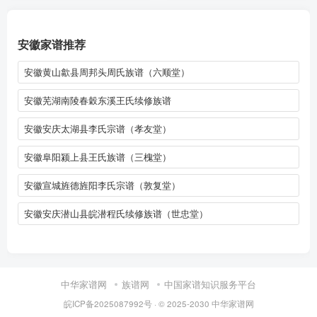
安徽家谱推荐
安徽黄山歙县周邦头周氏族谱（六顺堂）
安徽芜湖南陵春穀东溪王氏续修族谱
安徽安庆太湖县李氏宗谱（孝友堂）
安徽阜阳颍上县王氏族谱（三槐堂）
安徽宣城旌德旌阳李氏宗谱（敦复堂）
安徽安庆潜山县皖潜程氏续修族谱（世忠堂）
中华家谱网
族谱网
中国家谱知识服务平台
皖ICP备2025087992号
· © 2025-2030
中华家谱网