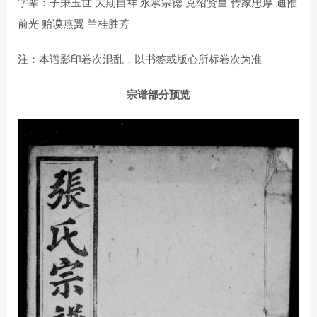
字辈：子秉玉世 大期自祥 永承宗德 克绍贤昌 传家忠厚 迪惟
前光 贻谟燕翼 兰桂胜芳
注：本谱影印卷次混乱，以书签或版心所标卷次为准
宗谱部分预览