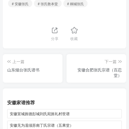
# 安徽张氏
# 张氏敦本堂
# 桐城张氏
分享
收藏
上一篇
下一篇
山东烟台张氏谱书
安徽合肥张氏宗谱（百忍
堂）
安徽家谱推荐
安徽宣城旌德彭城刘氏宛旌礼村世谱
安徽无为濡须苏南丁氏宗谱（五果堂）