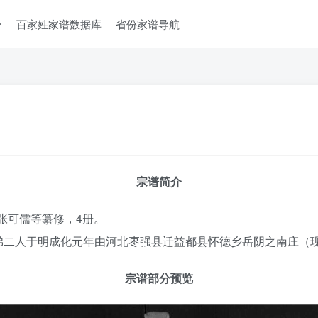
台
百家姓家谱数据库
省份家谱导航
宗谱简介
）张可儒等纂修，4册。
弟二人于明成化元年由河北枣强县迁益都县怀德乡岳阴之南庄（
宗谱部分预览