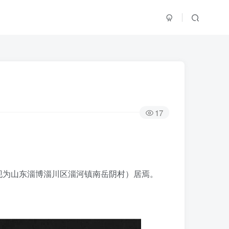
17
现为山东淄博淄川区淄河镇南岳阴村）居焉。