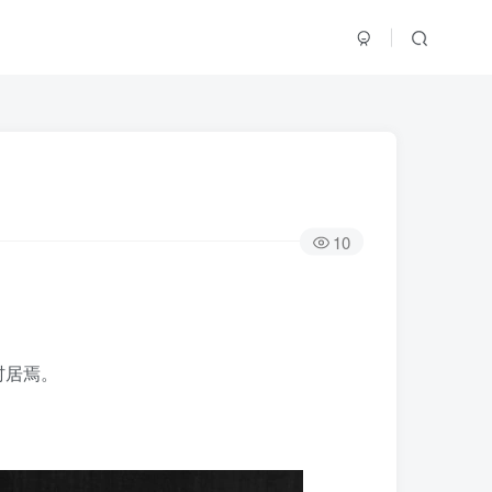
10
村居焉。