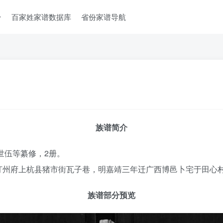
台
百家姓家谱数据库
省份家谱导航
族谱简介
世伍等纂修，2册。
汀州府上杭县猪市街瓦子巷，明嘉靖三年迁广西博邑卜宅于田心
族谱部分预览