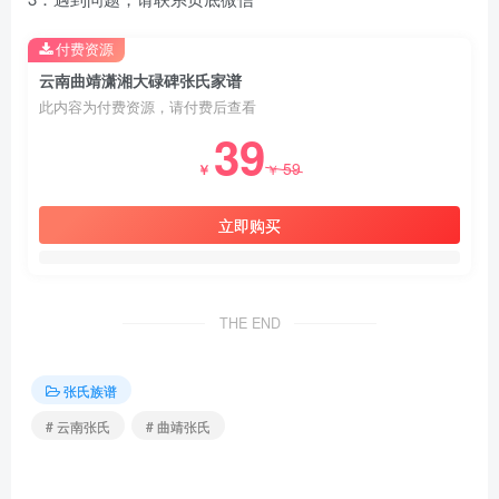
付费资源
云南曲靖潇湘大碌碑张氏家谱
此内容为付费资源，请付费后查看
39
59
￥
￥
立即购买
THE END
张氏族谱
# 云南张氏
# 曲靖张氏