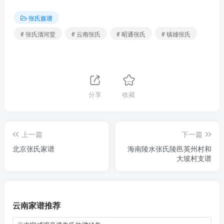
张氏族谱
# 张氏清河堂
# 云南张氏
# 昭通张氏
# 镇雄张氏
分享
收藏
上一篇
下一篇
北京张氏家谱
海南陵水张氏陵邑英州村和
大坡村支谱
云南家谱推荐